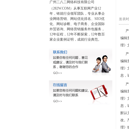
广州二八二网络科技有限公司
（282W.COM）从事互联网产业12
年，铸就行业领军团队，专业从事企
业网络营销、网站优化排名、SEO优
发表时间:
化、网站诊断、电子商务、企业国际
外贸咨询、网络营销服务外包服务，
产品
12年征程，12年不断探索，12年数百
编辑
家企业案例证明，成就行业典范。
理》
产品
编辑
理》
息，
产品
编辑
理》
息，
默认
改。
理》