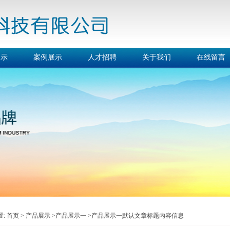
展示
案例展示
人才招聘
关于我们
在线留言
置:
首页
>
产品展示
>
产品展示一
>产品展示一默认文章标题内容信息